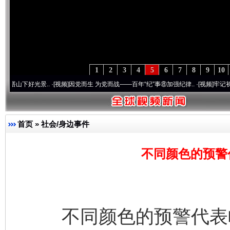
1
2
3
4
5
6
7
8
9
10
[视频]
因党而生 为党而战——百年“纪”事⑧加强纪律..
·[视频]
牢记初心使命 奋进复兴征程
首页
»
社会/身边事件
不同颜色的预警
不同颜色的预警代表啥