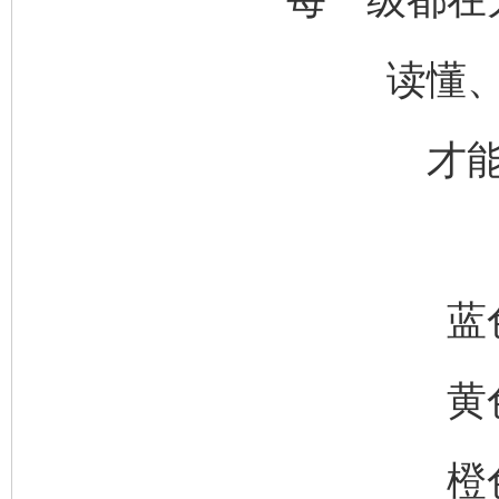
完善运行机制助力责任有效落实
一纸欠条
读懂
才
蓝
东山县通报“牛蛙产品抗生素超标问题”
法
黄
橙