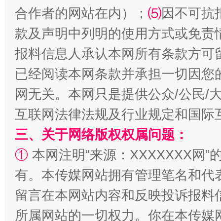
合作者的网站在内）；
⑸
因不可抗
款及声明中列明的使用方式或免责
国家大学科技园优化重塑工作
报料信息人承认本网所有条款方可
已经阅读本网条款并承担一切因您
网无关。本网只是提供公众/公民/
互联网法律法规及行业规定和国际
三、关于网络版权权属问题：
①
本网注明“来源：XXXXXXX网”
扯下公款旅游的“隐身衣”
如何以同
有。本传媒网站拥有管理笔名和代
留言在本网站内容和反映投诉报料
所属网站的一切权力。你在本传媒