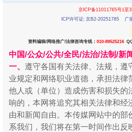
京ICP备11011765号1至3
ICP许可证: 京B2-20251785
广
资料编辑/网络推广/法律咨询专线：
010-89525216
QQ
中国/公众/公共/全民/法治/法制/
受贿1.44亿！段成刚被判无期
从幼儿
一、
遵守各国有关法律、法规，遵
业规定和网络职业道德，承担法律
他人或（单位）造成伤害和损失的
响的，本网将追究其相关法律和经
由和新闻自由。本传媒网站中的部
系我们，我们将在第一时间作出反
全民健身五年计划来了！等你上场