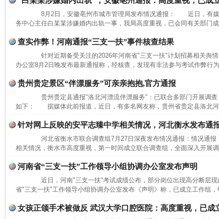
“白某某涉嫌婚内出轨”，安徽亳州通报：高度重视，已成
8月2日，安徽亳州市城市管理局发布情况通报： 近日，有媒
务中心主任白某某涉嫌婚内出轨一事，我局高度重视，已会同有关部门成立
查实作弊！河南通报“三支一扶”事件核查结果
针对近期备受关注的2026年河南省"三支一扶"计划招募相关舆情
办公室8月2日晚发布最新通报称，经核查，发现有非法参与考试作弊行为
贵州贵定景区“伴漂服务”可亲亲抱抱,官方通报
贵州贵定县通报"洛北河漂流伴漂服务"：已联合多部门开展调查
如下： 据媒体此前报道，近日，有多名网友称，贵州省贵定县洛北河（
针对网上反映的安平志臻中学相关情况，河北衡水发布通
河北省衡水市联合调查组7月27日深夜发布情况通报：情况通
相关情况，衡水市高度重视，第一时间成立联合调查组，全面深入开展调查
河南省“三支一扶”工作领导小组协调办公室发布声明
近日，河南"三支一扶"考试成绩公布，部分岗位出现高分断层现象
省"三支一扶"工作领导小组协调办公室发布《声明》称，已成立工作组，针
完善运行机制助力责任有效落实
一纸欠条
女孩正颌手术被做反 武汉大学口腔医院：高度重视，已成