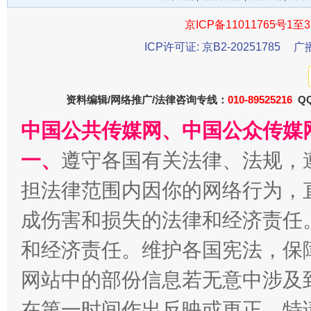
京ICP备11011765号1至3
千年窑火 生生不息
一
ICP许可证: 京B2-20251785
广
资料编辑/网络推广/法律咨询专线：
010-89525216
QQ
中国公共传媒网、中国公众传媒
一、
遵守各国有关法律、法规，
担法律范围内因你的网络行为，
成伤害和损失的法律和经济责任
揭开“小金库”的免责幌子
和经济责任。维护各国宪法，保
网站中的部份信息若无意中涉及
在第一时间作出反映或更正。特