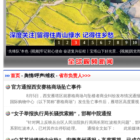
1
2
3
4
5
6
7
8
9
10
锋队”本色
·[视频]
牢记初心使命 奋进复兴征程丨宝塔山下好光景..
·[视频]
因党而生 为党
首页
- 舆情/呼声/维权 -
省市负责人>>>
官方通报西安赛格商场坠亡事件
8月5日，西安雁塔区就赛格商场与坠楼者商业纠纷发布情况通
国际购物中心（以下简称"赛格商场"）发生坠亡事件后，雁塔区高度重视，
“女子举报执行局长骚扰索贿”，邯郸中院通报
"针对网上反映丛台区人民法院执行局局长郭红波相关问题"，邯
系郭红波本人，已对其作出停职处理。 通报全文如下： 此前媒体报