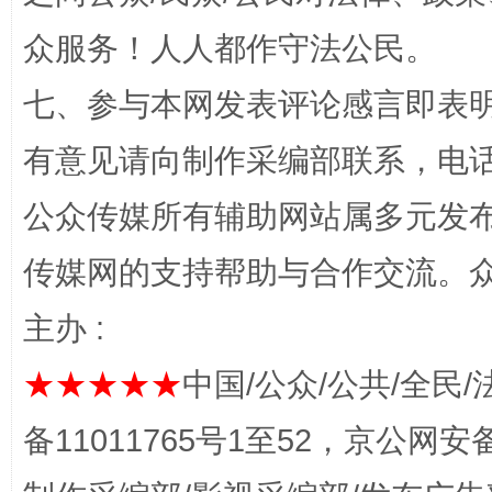
众服务！人人都作守法公民。
七、参与本网发表评论感言即表明
有意见请向制作采编部联系，电话：0
完善运行机制助力责任有效落实
一纸欠条
公众传媒所有辅助网站属多元发
传媒网的支持帮助与合作交流。
主办 :
★★★★★
中国/公众/公共/全民/
备11011765号1至52，京公网安备：
东山县通报“牛蛙产品抗生素超标问题”
法