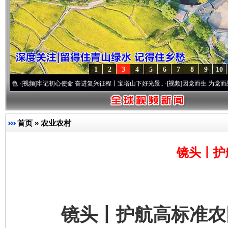
1
2
3
4
5
6
7
8
9
10
]
牢记初心使命 奋进复兴征程丨宝塔山下好光景..
·[视频]
因党而生 为党而战——百年“纪
首页
»
农业农村
镜头丨护
镜头丨护航高标准农