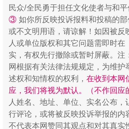
民众/全民勇于担任文化使者与和
扯下公款旅游的“隐身衣”
如何以同
③
如你所反映投诉报料和投稿的部
或不文明用语，请谅解！如因被反
人或单位版权和其它问题需即时在
实，有权先行撤除或暂时屏蔽。注
网根据有关法律法规规定，为维护
述权和知情权的权利，
在收到本网
“蜀中异人”王建安的艺术幻境
应，我们将视为默认。（不作回应
人姓名、地址、单位、实名公布，让
行评论，或将被反映投诉举报的内
不代表本网赞同其观点和对其真实