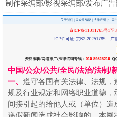
制作采编部/影视采编部/发布广告
东山县通报“牛蛙产品抗生素超标问题”
法
关于我们
|
公众采编部
|
法律声明
| 中国
京ICP备11011765号1至3
ICP许可证: 京B2-20251785
广
资料编辑/网络推广/法律咨询专线：
010-89525216
QQ
中国/公众/公共/全民/法治/法
千年窑火 生生不息
一
一、
遵守各国有关法律、法规，
规及行业规定和网络职业道德，
间接引起的给他人或（单位）造
递假新闻造成社会影响的，本网