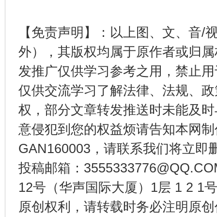
东山县通报“牛蛙产品抗生素超标问题”
法
【免责声明】：以上图、文、音/
外），其版权均属于原作者或归属
发推广仅供学习参考之用，禁止用
仅供交流学习了解法律、法规、政
权，部分文章转发推送时未能及时
意侵犯到您的权益烦请告知本网制作采编
GAN160003，请联系我们将立即删
千年窑火 生生不息
一
投稿邮箱：3555333776@QQ
12号（华声国际大厦）1层 1 2
原创权利，请转载时务必注明原创作