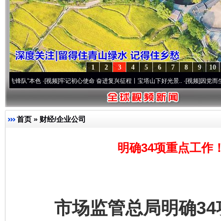
1
2
3
4
5
6
7
8
9
10
频]
牢记初心使命 奋进复兴征程丨宝塔山下好光景..
·[视频]
因党而生 为党而战——百年“
首页
»
财经/企业公司
明确34项重点工作
市场监管总局明确34