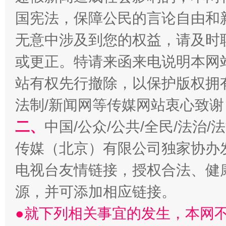
国宪法，保障公民的言论自由和
无意中涉及到您的权益，请及时
揭开“小金库”的免责幌子
或更正。特请来函来电说明本网
站有权先行撤除，以保护版权拥有者
法制/新闻网等传媒网站衷心致谢
二、
中国/公众/公共/全民/法治
传媒（北京）有限公司独家协办
电视台友情链接，授权合法、健
受贿1.44亿！段成刚被判无期
从幼儿
源，并可添加相应链接。
●就下列相关事宜的发生，本网