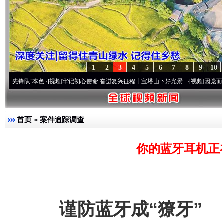
1
2
3
4
5
6
7
8
9
10
”本色
·[视频]
牢记初心使命 奋进复兴征程丨宝塔山下好光景..
·[视频]
因党而生 为党而战
首页
»
案件追踪调查
你的蓝牙耳机正
谨防蓝牙成“獠牙”