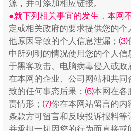
源，并可添加相应链接。
●就下列相关事宜的发生，本网
受贿1.44亿！段成刚被判无期
从幼儿
定或相关政府的要求提供您的个
他原因导致的个人信息泄漏；
⑶
中所列明的情况使用您的个人信
于黑客攻击、电脑病毒侵入或政
在本网的企业、公司网站和共同
致的任何事态后果；
⑹
本网在各
责情形；
⑺
你在本网站留言的内
全民健身五年计划来了！等你上场
条款方可留言和反映投诉报料等
并承担一切因您的行为而直接或