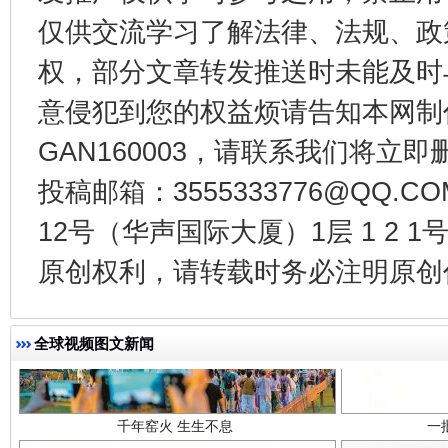
仅供交流学习了解法律、法规、政
东山县通报“牛蛙产品抗生素超标问题”
法
权，部分文章转发推送时未能及时
意侵犯到您的权益烦请告知本网制作采编
GAN160003，请联系我们将立即删
投稿邮箱：3555333776@QQ
12号（华声国际大厦）1层 1 2
原创权利，请转载时务必注明原创作
千年窑火 生生不息
一
全球视频图文新闻