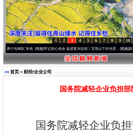
1
2
3
4
5
6
7
8
9
10
锋队”本色
·[视频]
牢记初心使命 奋进复兴征程丨宝塔山下好光景..
·[视频]
因党而生 为党
首页
»
财经/企业公司
国务院减轻企业负担部际
国务院减轻企业负担部际