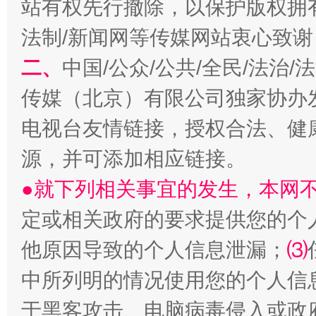
站有权先行撤除，以保护版权拥有者
法制/新闻网等传媒网站衷心致谢
揭开“小金库”的免责幌子
二、
中国/公众/公共/全民/法治
传媒（北京）有限公司独家协办
电视台友情链接，授权合法、健
源，并可添加相应链接。
●就下列相关事宜的发生，本网
定或相关政府的要求提供您的个
受贿1.44亿！段成刚被判无期
从幼儿
他原因导致的个人信息泄漏；
⑶
中所列明的情况使用您的个人信
于黑客攻击、电脑病毒侵入或政