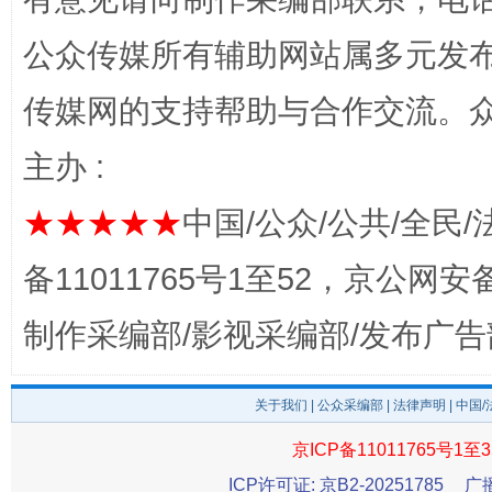
公众传媒所有辅助网站属多元发
传媒网的支持帮助与合作交流。
主办 :
完善运行机制助力责任有效落实
一纸欠条
★★★★★
中国/公众/公共/全民/
备11011765号1至52，京公网安备：
制作采编部/影视采编部/发布广告
关于我们
|
公众采编部
|
法律声明
| 中国
京ICP备11011765号1至3
ICP许可证: 京B2-20251785
广
东山县通报“牛蛙产品抗生素超标问题”
法