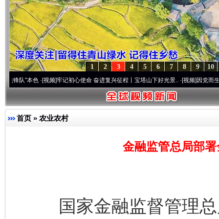
1
2
3
4
5
6
7
8
9
10
本色
·[视频]
牢记初心使命 奋进复兴征程丨宝塔山下好光景..
·[视频]
因党而生 为党而战—
首页
»
农业农村
金融监管总局部署
国家金融监督管理总局