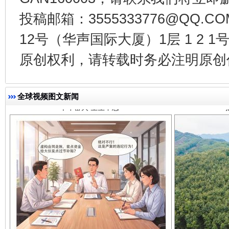
投稿邮箱：3555333776@QQ
12号（华声国际大厦）1层 1 2
千年窑火 生生不息
一
原创权利，请转载时务必注明原创作
全球视频图文新闻
揭开“小金库”的免责幌子