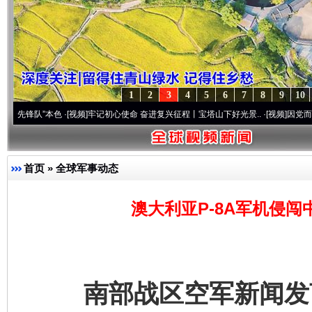
1
2
3
4
5
6
7
8
9
10
队”本色
·[视频]
牢记初心使命 奋进复兴征程丨宝塔山下好光景..
·[视频]
因党而生 为党而战
首页
»
全球军事动态
澳大利亚P-8A军机侵
南部战区空军新闻发言人