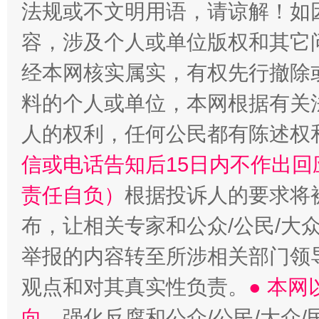
法规或不文明用语，请谅解！如
容，涉及个人或单位版权和其它
经本网核实属实，有权先行撤除
料的个人或单位，本网根据有关
“蜀中异人”王建安的艺术幻境
人的权利，任何公民都有陈述权
信或电话告知后15日内不作出
责任自负）
根据投诉人的要求将
布，让相关专家和公众/公民/大
举报的内容转至所涉相关部门领
观点和对其真实性负责。
● 本
向
，强化反腐和公众/公民/大众