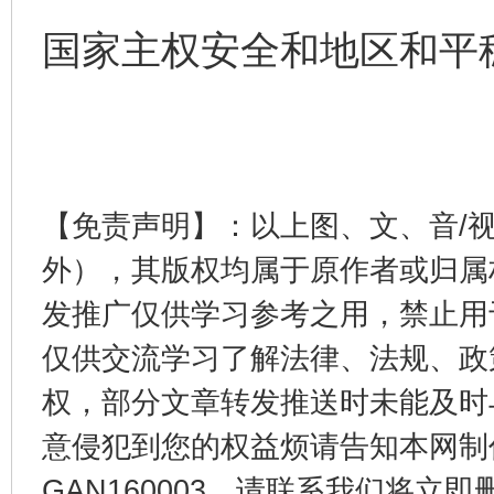
国家主权安全和地区和平
完善运行机制助力责任有效落实
一纸欠条
【免责声明】：以上图、文、音/
外），其版权均属于原作者或归属
发推广仅供学习参考之用，禁止用
东山县通报“牛蛙产品抗生素超标问题”
法
仅供交流学习了解法律、法规、政
权，部分文章转发推送时未能及时
意侵犯到您的权益烦请告知本网制作采编
GAN160003，请联系我们将立即删