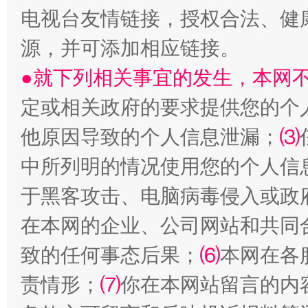
电视台友情链接，授权合法、健
源，并可添加相应链接。
●就下列相关事宜的发生，本网
定或相关政府的要求提供您的个
受贿1.44亿！段成刚被判无期
从幼儿
他原因导致的个人信息泄漏；
⑶
中所列明的情况使用您的个人信
于黑客攻击、电脑病毒侵入或政
在本网的企业、公司网站和共同
致的任何事态后果；
⑹
本网在各
责情形；
⑺
你在本网站留言的内
全民健身五年计划来了！等你上场