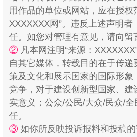
用作品的单位或网站，应在授权
国家大学科技园优化重塑工作
XXXXXXX网”。违反上述声
任。如您对管理有意见，请向留
②
凡本网注明“来源：XXXXX
自其它媒体，转载目的在于传递
策及文化和展示国家的国际形象
竞争，对于建设创新型国家、建
扯下公款旅游的“隐身衣”
如何以同
实意义；公众/公民/大众/民众
任。
③
如你所反映投诉报料和投稿的