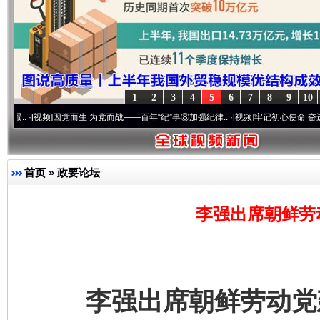
1
2
3
4
5
6
7
8
9
10
视频]
因党而生 为党而战——百年“纪”事⑧加强纪律..
·[视频]
牢记初心使命 奋进复兴征程丨
首页
»
政要论坛
完善运行机制助力责任有效落实
一纸欠条
李强出席朝鲜劳
李强出席朝鲜劳动党建