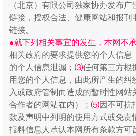
（北京）有限公司独家协办发布广
链接，授权合法、健康网站和报刊
揭开“小金库”的免责幌子
链接。
●就下列相关事宜的发生，本网不
相关政府的要求提供您的个人信息
的个人信息泄漏；
⑶
任何第三方根
用您的个人信息，由此所产生的纠
入或政府管制而造成的暂时性网站
合作者的网站在内）；
⑸
因不可抗
受贿1.44亿！段成刚被判无期
从幼儿
款及声明中列明的使用方式或免责
报料信息人承认本网所有条款方可