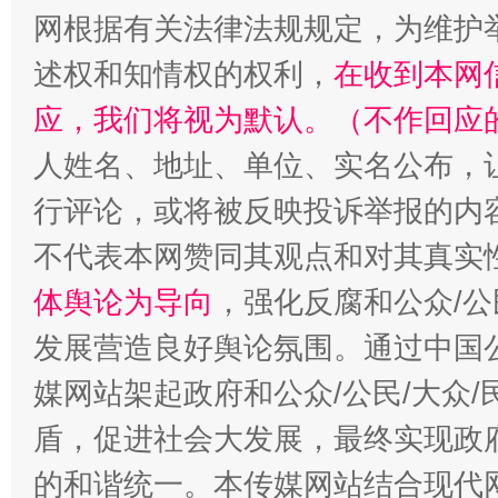
网根据有关法律法规规定，为维护
述权和知情权的权利，
在收到本网
扯下公款旅游的“隐身衣”
如何以同
应，我们将视为默认。（不作回应
人姓名、地址、单位、实名公布，让
行评论，或将被反映投诉举报的内
不代表本网赞同其观点和对其真实
体舆论为导向
，强化反腐和公众/公
发展营造良好舆论氛围。通过中国公
“蜀中异人”王建安的艺术幻境
媒网站架起政府和公众/公民/大众
盾，促进社会大发展，最终实现政府
的和谐统一。本传媒网站结合现代