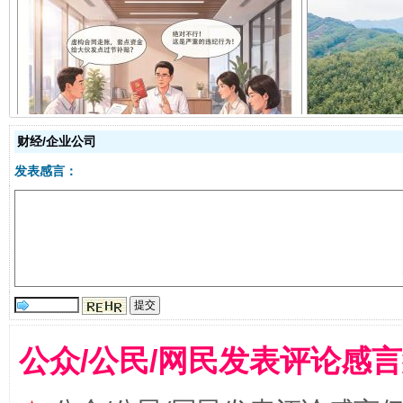
揭开“小金库”的免责幌子
财经/企业公司
发表感言：
受贿1.44亿！段成刚被判无期
从幼儿
公众/公民/网民发表评论感