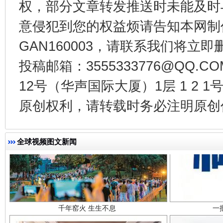
权，部分文章转发推送时未能及时
东山县通报“牛蛙产品抗生素超标问题”
法
意侵犯到您的权益烦请告知本网制作采编
GAN160003，请联系我们将立即删
投稿邮箱：3555333776@QQ
12号（华声国际大厦）1层 1 2
原创权利，请转载时务必注明原创作
全球视频图文新闻
千年窑火 生生不息
一