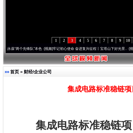
1
2
3
4
5
6
7
8
9
10
“两个先锋队”本色
·[视频]
牢记初心使命 奋进复兴征程丨宝塔山下好光景..
·[视频]
因党而
首页
»
财经/企业公司
集成电路标准稳链项
集成电路标准稳链项目